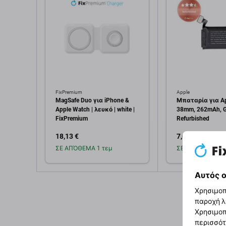
FixPremium
Apple
MagSafe Duo για iPhone &
Μπαταρία για Ap
Apple Watch | λευκό | white |
38mm, 262mAh, G
FixPremium
Refurbished
18,13 €
7,04 €
ΣΕ ΑΠΌΘΕΜΑ 1 τεμ
ΣΕ ΑΠΌΘΕΜΑ 3 τ
Αυτός ο
Προσθήκη στο
Προσθή
καλάθι
καλ
Χρησιμοπ
παροχή λ
Χρησιμοπ
περισσότ