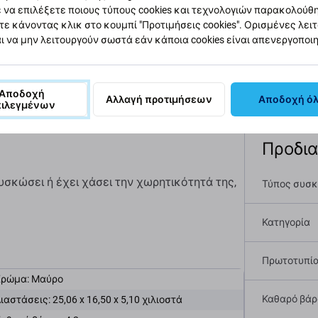
 να επιλέξετε ποιους τύπους cookies και τεχνολογιών παρακολούθ
τε κάνοντας κλικ στο κουμπί "Προτιμήσεις cookies". Ορισμένες λει
ι να μην λειτουργούν σωστά εάν κάποια cookies είναι απενεργοποι
αφή και προδιαγραφές
Ποιότητα
Αποστολές και επιστ
Αποδοχή
Αλλαγή προτιμήσεων
Αποδοχή ό
πιλεγμένων
Προδι
σκώσει ή έχει χάσει την χωρητικότητά της,
Τύπος συσ
Κατηγορία
Πρωτοτυπί
Χρώμα: Μαύρο
Καθαρό βάρο
ιαστάσεις: 25,06 x 16,50 x 5,10 χιλιοστά