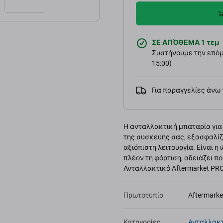
ΣΕ ΑΠΌΘΕΜΑ 1 τεμ
Συστήνουμε την επόμε
15:00)
Για παραγγελίες άνω
Η ανταλλακτική μπαταρία για
της συσκευής σας, εξασφαλίζ
αξιόπιστη λειτουργία. Είναι η
πλέον τη φόρτιση, αδειάζει π
Ανταλλακτικό Aftermarket PRO
Πρωτοτυπία
Aftermark
Κατηγορίες
Ανταλλακτ