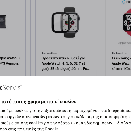
PanzerGlass
FixPremium
ple Watch 3
Προστατευτικό Γυαλί για
Σιλικόνης 
PS Version,
Apple Watch 4, 5, 6, SE (1st
Apple Watch
gen), SE (2nd gen) 40mm, Full
41mm | Κόκκ
Body AB, Μαύρο, Black,
FixPremium
34,26 €
2,01 €
PanzerGlass
εμ
ΣΕ ΑΠΌΘΕΜΑ 2 τεμ
ΣΕ ΑΠΌΘΕΜ
 ιστότοπος χρησιμοποιεί cookies
κη στο
Προσθήκη στο
Πρ
άθι
καλάθι
οιούμε cookies για την εξατομίκευση περιεχομένου και διαφημίσεων
ειτουργιών κοινωνικών μέσων και για ανάλυση της επισκεψιμότητ
οιούμε επίσης cookies για την εξατομίκευση διαφημίσεων — διαβά
ερα στις
πολιτικές της Google
.