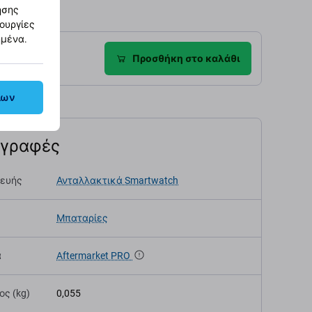
ησης
τουργίες
ημένα.
ροφές
Προσθήκη στο καλάθι
λων
αγραφές
κευής
Ανταλλακτικά Smartwatch
Μπαταρίες
α
Aftermarket PRO
ς (kg)
0,055