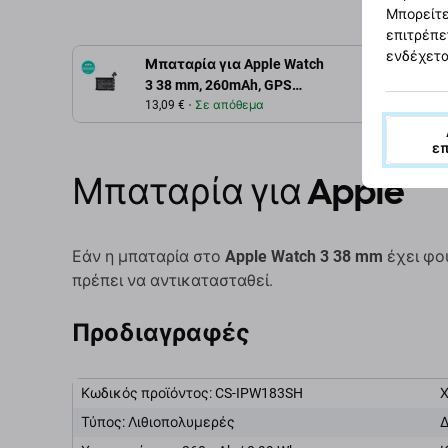
Μπορείτε
επιτρέπε
ενδέχετα
Μπαταρία για Apple Watch
Περιγρ
3 38 mm, 260mAh, GPS
Version, Li-Pol, 3.81 V,
13,09 €
Σε απόθεμα
A1847, HQ
ε
Μπαταρία για Apple
Εάν η μπαταρία στο
Apple Watch 3 38 mm
έχει φου
πρέπει να αντικατασταθεί.
Προδιαγραφές
Κωδικός προϊόντος: CS-IPW183SH
Τύπος: Λιθιοπολυμερές
Δ