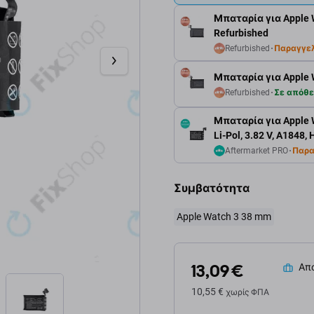
Μπαταρία για Apple W
Refurbished
Refurbished
Παραγγε
Μπαταρία για Apple W
Refurbished
Σε απόθ
Μπαταρία για Apple W
Li-Pol, 3.82 V, A1848,
Aftermarket PRO
Παρα
Συμβατότητα
Apple Watch 3 38 mm
13,09 €
Απο
10,55 €
χωρίς ΦΠΑ