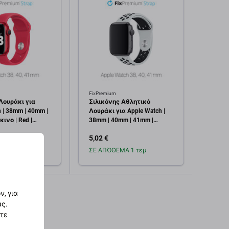
FixPremium
Apple
Λουράκι για
Σιλικόνης Αθλητικό
Οθόνη
 | 38mm | 40mm |
Λουράκι για Apple Watch |
3 38m
ινο | Red |
38mm | 40mm | 41mm |
πλαίσ
Λευκό | White | FixPremium
5,02 €
55,43
Α 1 τεμ
ΣΕ ΑΠΌΘΕΜΑ 1 τεμ
Σε α
οσθήκη στο
Προσθήκη στο
καλάθι
καλάθι
, για
ας.
στε