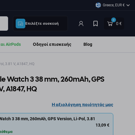
Greece, EUR €
0
0 €
Επιλέξτε συσκευή
ι AirPods
Οδηγοί επισκευής
Blog
l, 3.81 V, A1847, HQ
le Watch 3 38 mm, 260mAh, GPS
 V, A1847, HQ
Η αξιολόγηση ποιότητάς μας
atch 3 38 mm, 260mAh, GPS Version, Li-Pol, 3.81
13,09 €
πόθεμα