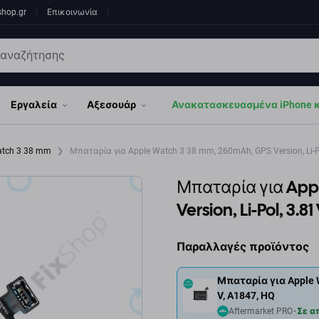
shop.gr
Επικοινωνία
Εργαλεία
Αξεσουάρ
Ανακατασκευασμένα iPhone κα
atch 3 38 mm
Μπαταρία για Apple Watch 3 38 mm, 260mAh, GPS Version, Li-Po
Μπαταρία για App
Version, Li-Pol, 3.81
Παραλλαγές προϊόντος
Μπαταρία για Apple W
V, A1847, HQ
Aftermarket PRO
Σε α