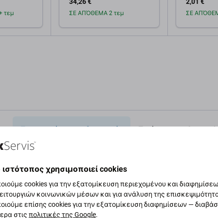
34,26 €
2,01 €
PanzerGlass
 τεμ
ΣΕ ΑΠΌΘΕΜΑ 2 τεμ
ΣΕ ΑΠΌΘΕΜ
κη στο
Προσθήκη στο
Πρ
άθι
καλάθι
Περιγραφή και προδιαγραφές
Ποιότητα
Αποστολ
 ιστότοπος χρησιμοποιεί cookies
οιούμε cookies για την εξατομίκευση περιεχομένου και διαφημίσεων
Προδι
ειτουργιών κοινωνικών μέσων και για ανάλυση της επισκεψιμότητ
οιούμε επίσης cookies για την εξατομίκευση διαφημίσεων — διαβά
σκώσει ή έχει χάσει την χωρητικότητά της,
Τύπος συσ
ερα στις
πολιτικές της Google
.