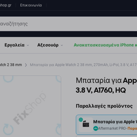
shop.gr
Επικοινωνία
Εργαλεία
Αξεσουάρ
Ανακατασκευασμένα iPhone κα
atch 2 38 mm
Μπαταρία για Apple Watch 2 38 mm, 270mAh, Li-Pol, 3.8 V, A17
Μπαταρία για Appl
3.8 V, A1760, HQ
Παραλλαγές προϊόντος
Μπαταρία για Apple Wa
Aftermarket PRO
Παρα