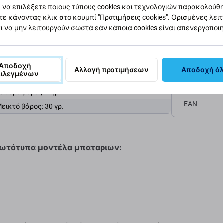
 να επιλέξετε ποιους τύπους cookies και τεχνολογιών παρακολούθ
τε κάνοντας κλικ στο κουμπί "Προτιμήσεις cookies". Ορισμένες λει
Κατηγορία
ι να μην λειτουργούν σωστά εάν κάποια cookies είναι απενεργοποι
Πρωτοτυπί
Χρώμα: Μαύρο
Αποδοχή
Αλλαγή προτιμήσεων
Αποδοχή ό
πιλεγμένων
Καθαρό βάρο
ιαστάσεις: 26,26 x 16,65 x 5,47 χιλιοστά
αθαρό βάρος: 5 γρ.
EAN
εικτό βάρος: 30 γρ.
πρωτότυπα μοντέλα μπαταριών: