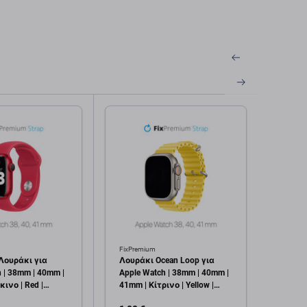
FixPremium
FixPre
Λουράκι για
Λουράκι Ocean Loop για
Μαγν
 | 38mm | 40mm |
Apple Watch | 38mm | 40mm |
φορτι
ινο | Red |
41mm | Κίτρινο | Yellow |
USB-C
FixPremium
alumin