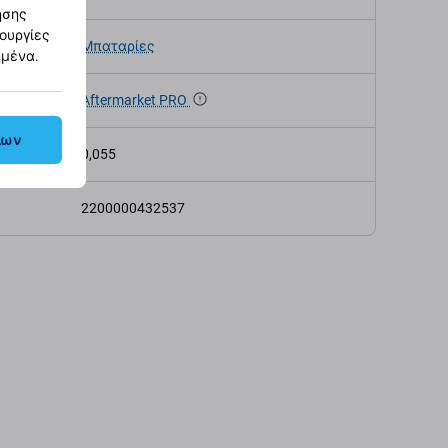
ησης
τουργίες
Μπαταρίες
ημένα.
α
Aftermarket PRO
λων
ς (kg)
0,055
2200000432537