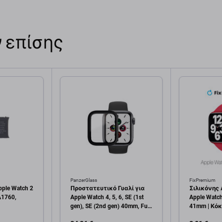
 επίσης
PanzerGlass
FixPremium
ple Watch 2
Προστατευτικό Γυαλί για
Σιλικόνης 
A1760,
Apple Watch 4, 5, 6, SE (1st
Apple Watch
gen), SE (2nd gen) 40mm, Full
41mm | Κόκκ
Body AB, Μαύρο, Black,
FixPremium