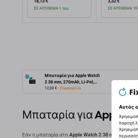
18,13 €
3,32 €
ΣΕ ΑΠΌΘΕΜΑ 1 τεμ
ΣΕ ΑΠΌΘΕΜΑ 10+
Προσθήκη στο
Προσθή
καλάθι
καλ
Μπαταρία για Apple Watch
2 38 mm, 270mAh, Li-Pol,
3.8 V, A1760, HQ
12,08 €
Παραγγελία
Αυτός ο
Μπαταρία για Apple
Χρησιμοπ
παροχή λ
Χρησιμοπ
Εάν η μπαταρία στο
Apple Watch 2 38 mm
έχει φου
περισσότ