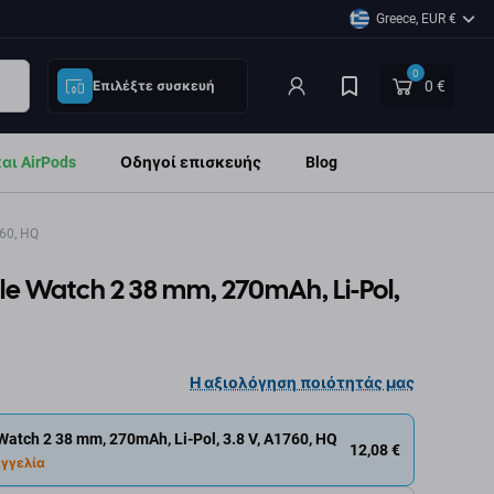
Greece, EUR €
0
0 €
Επιλέξτε συσκευή
ι AirPods
Οδηγοί επισκευής
Blog
60, HQ
e Watch 2 38 mm, 270mAh, Li-Pol,
Η αξιολόγηση ποιότητάς μας
tch 2 38 mm, 270mAh, Li-Pol, 3.8 V, A1760, HQ
12,08 €
γγελία