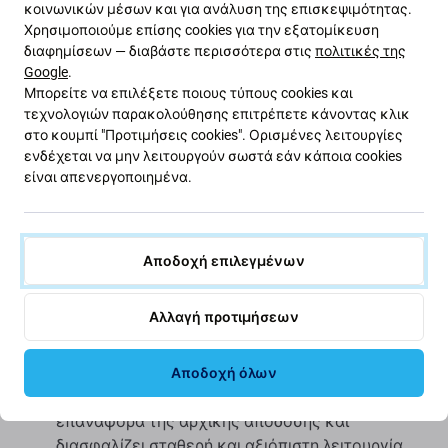
δοκιμαστεί.
κοινωνικών μέσων και για ανάλυση της επισκεψιμότητας.
Χρησιμοποιούμε επίσης cookies για την εξατομίκευση
διαφημίσεων — διαβάστε περισσότερα στις
πολιτικές της
Κύρια πλεονεκτήματα της αγοράς μιας μπαταρίας
Google
.
Aftermarket PRO:
Μπορείτε να επιλέξετε ποιους τύπους cookies και
τεχνολογιών παρακολούθησης επιτρέπετε κάνοντας κλικ
Εξοικονομήστε χρήματα από την
στο κουμπί "Προτιμήσεις cookies". Ορισμένες λειτουργίες
αντικατάσταση μπαταρίας:
Μια νέα μπαταρία
ενδέχεται να μην λειτουργούν σωστά εάν κάποια cookies
είναι μια οικονομικά αποδοτική εναλλακτική
είναι απενεργοποιημένα.
λύση σε σχέση με την αγορά μιας νέας
συσκευής, παρέχοντας αξιόπιστη και συγκρίσιμη
απόδοση.
Αποδοχή επιλεγμένων
Μεγαλύτερος χρόνος λειτουργίας με μία μόνο
φόρτιση:
Απολαύστε παρατεταμένο χρόνο
Αλλαγή προτιμήσεων
χρήσης χωρίς την ανάγκη συχνής
επαναφόρτισης.
Επαναφορά πλήρους απόδοσης συσκευής:
Η
Αποδοχή όλων
αντικατάσταση της μπαταρίας βοηθά στην
επαναφορά της αρχικής απόδοσης και
διασφαλίζει σταθερή και αξιόπιστη λειτουργία.